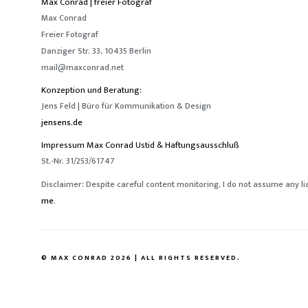
Max Conrad | freier Fotograf
Max Conrad
Freier Fotograf
Danziger Str. 33, 10435 Berlin
mail@maxconrad.net
Konzeption und Beratung:
Jens Feld | Büro für Kommunikation & Design
jensens.de
Impressum Max Conrad Ustid & Haftungsausschluß
St.-Nr. 31/253/61747
Disclaimer: Despite careful content monitoring, I do not assume any lia
me
.
© MAX CONRAD 2026 | ALL RIGHTS RESERVED.