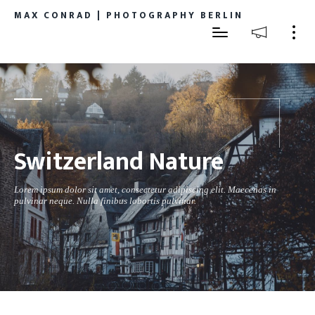
MAX CONRAD | PHOTOGRAPHY BERLIN
Switzerland Nature
Lorem ipsum dolor sit amet, consectetur adipiscing elit. Maecenas in
pulvinar neque. Nulla finibus lobortis pulvinar.