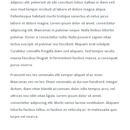
adipisici elit, petierunt uti sibi concilium totius Galliae in diem sed
eius mod tempor incidunt ut labore et dolore magna aliqua.
Pellentesque habitant morbi tristique senectus et netus piros
labore et dolore magna. Lorem ipsum dolor sit amet, consectetur
adipiscing elit. Maecenas in pulvinar neque. Nulla finibus lobortis
pulvinar. Donec a consectetur nulla. Nulla posuere sapien vitae
lectus suscipit, et pulvinar nisi tincidunt. Aliquam erat volutpat.
Curabitur convallis fringilla diam sed aliquam. Sed tempor iaculis
massa faucibus feugiat. In fermentum facilisis massa, a consequat
purus viverra.
Praesent nec leo venenatis elit semper aliquet id ac enim.
Maecenas nec mi leo. Etiam venenatis ut dui non hendrerit. Integer
dictum, diam vitae blandit accumsan, dolor odio tempus arcu, vel
ultrices nisi nibh vitae ligula. Lorem ipsum dolor sit amet,
consectetur adipiscing elit. Morbi varius lacinia vestibulum. Aliquam
lobortis facilisis tellus, in facilisis ex vehicula ac. In malesuada quis
turpis vel viverra.