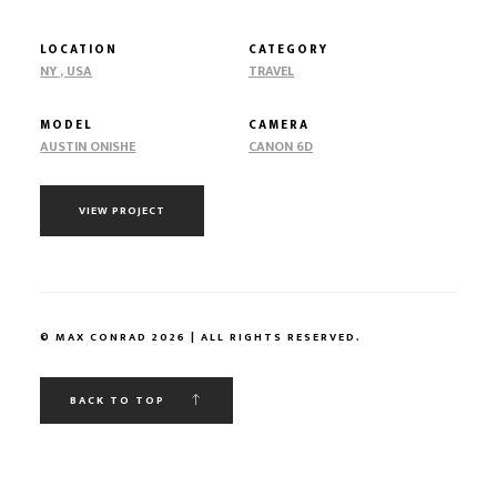
LOCATION
CATEGORY
NY , USA
TRAVEL
MODEL
CAMERA
AUSTIN ONISHE
CANON 6D
VIEW PROJECT
© MAX CONRAD 2026 | ALL RIGHTS RESERVED.
BACK TO TOP